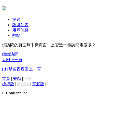
搜尋
版塊列表
用戶信息
熱帖
您訪問的頁面無手機頁面，是否進一步訪問電腦版？
繼續訪問
返回上一頁
[ 點擊這裡返回上一頁 ]
首頁
|
登錄
|
註冊
標準版
|
觸屏版
|
電腦版
|
© Comsenz Inc.