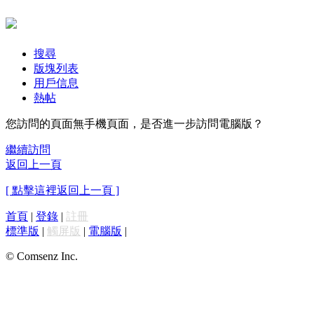
搜尋
版塊列表
用戶信息
熱帖
您訪問的頁面無手機頁面，是否進一步訪問電腦版？
繼續訪問
返回上一頁
[ 點擊這裡返回上一頁 ]
首頁
|
登錄
|
註冊
標準版
|
觸屏版
|
電腦版
|
© Comsenz Inc.