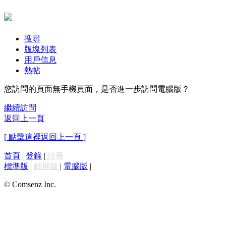
搜尋
版塊列表
用戶信息
熱帖
您訪問的頁面無手機頁面，是否進一步訪問電腦版？
繼續訪問
返回上一頁
[ 點擊這裡返回上一頁 ]
首頁
|
登錄
|
註冊
標準版
|
觸屏版
|
電腦版
|
© Comsenz Inc.