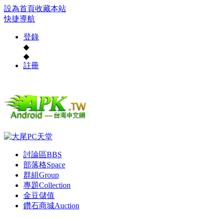
設為首頁
收藏本站
快捷導航
登錄
◆
◆
註冊
討論區
BBS
部落格
Space
群組
Group
專題
Collection
金豆儲值
鑽石商城
Auction