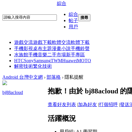
綜合
綜合
搜尋
帖子
用戶
遊戲交流
遊戲下載
軟體交流
軟體下載
手機影視
桌布主題
漫畫小說
手機鈴聲
水族館
手機音樂
二手市場
新手專區
HTC
Sony
Samsung
TWM
Huawei
MOTO
解密技術
繁化技術
Android 台灣中文網
›
部落格
›
隱私提醒
抱歉！由於 bj88aclou
bj88acloud
查看好友列表
|
加為好友
|
打個招呼
|
發送
活躍概況
用戶組:
A1 學習期