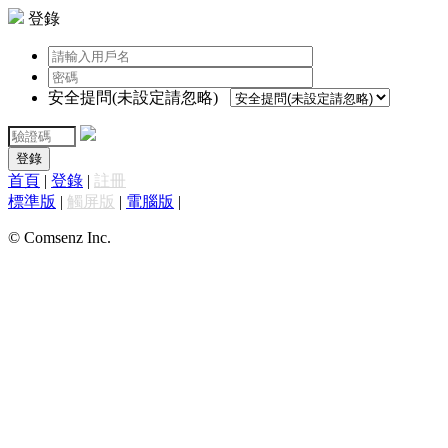
登錄
安全提問(未設定請忽略)
登錄
首頁
|
登錄
|
註冊
標準版
|
觸屏版
|
電腦版
|
© Comsenz Inc.