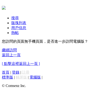
搜尋
版塊列表
用戶信息
熱帖
您訪問的頁面無手機頁面，是否進一步訪問電腦版？
繼續訪問
返回上一頁
[ 點擊這裡返回上一頁 ]
首頁
|
登錄
|
註冊
標準版
|
觸屏版
|
電腦版
|
© Comsenz Inc.