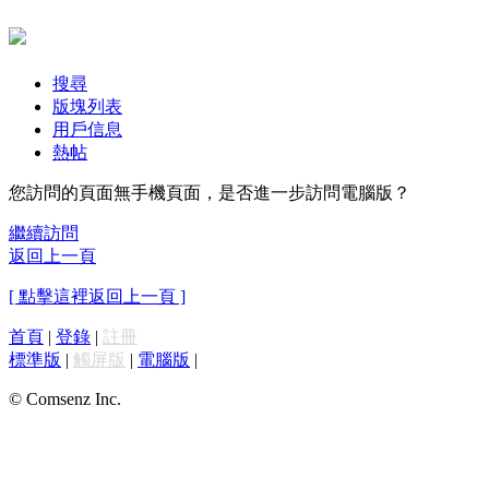
搜尋
版塊列表
用戶信息
熱帖
您訪問的頁面無手機頁面，是否進一步訪問電腦版？
繼續訪問
返回上一頁
[ 點擊這裡返回上一頁 ]
首頁
|
登錄
|
註冊
標準版
|
觸屏版
|
電腦版
|
© Comsenz Inc.