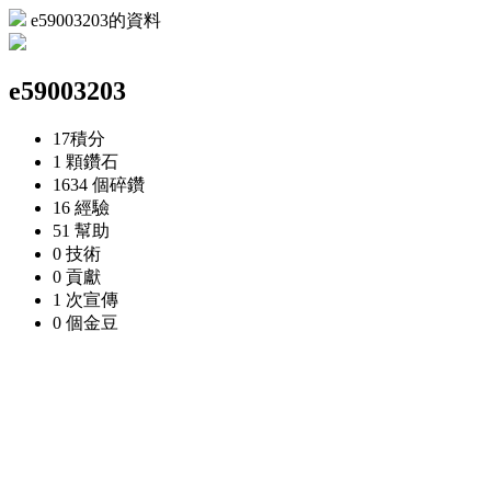
e59003203的資料
e59003203
17
積分
1 顆
鑽石
1634 個
碎鑽
16
經驗
51
幫助
0
技術
0
貢獻
1 次
宣傳
0 個
金豆