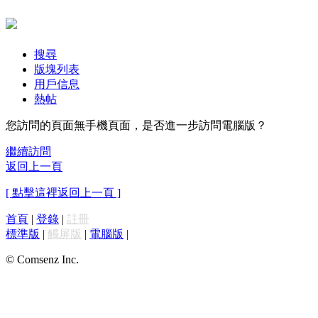
搜尋
版塊列表
用戶信息
熱帖
您訪問的頁面無手機頁面，是否進一步訪問電腦版？
繼續訪問
返回上一頁
[ 點擊這裡返回上一頁 ]
首頁
|
登錄
|
註冊
標準版
|
觸屏版
|
電腦版
|
© Comsenz Inc.