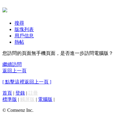
搜尋
版塊列表
用戶信息
熱帖
您訪問的頁面無手機頁面，是否進一步訪問電腦版？
繼續訪問
返回上一頁
[ 點擊這裡返回上一頁 ]
首頁
|
登錄
|
註冊
標準版
|
觸屏版
|
電腦版
|
© Comsenz Inc.