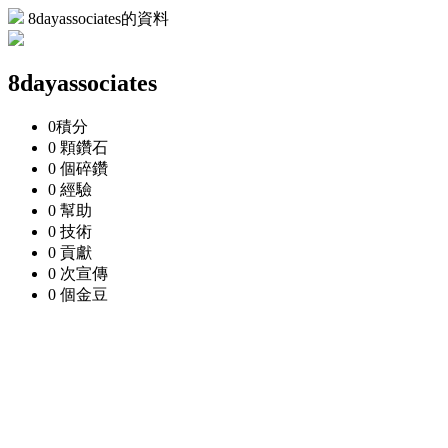
8dayassociates的資料
8dayassociates
0
積分
0 顆
鑽石
0 個
碎鑽
0
經驗
0
幫助
0
技術
0
貢獻
0 次
宣傳
0 個
金豆