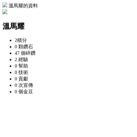
溫馬耀的資料
溫馬耀
2
積分
0 顆
鑽石
47 個
碎鑽
2
經驗
0
幫助
0
技術
0
貢獻
0 次
宣傳
0 個
金豆