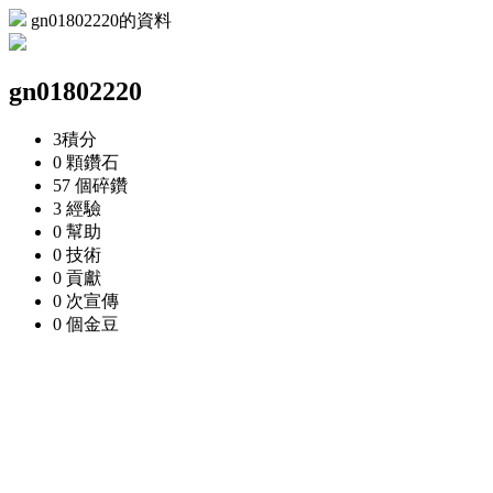
gn01802220的資料
gn01802220
3
積分
0 顆
鑽石
57 個
碎鑽
3
經驗
0
幫助
0
技術
0
貢獻
0 次
宣傳
0 個
金豆