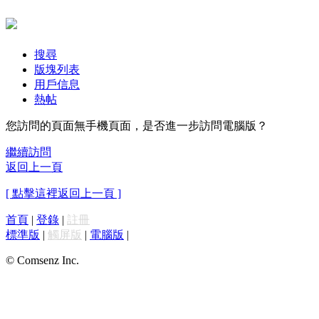
搜尋
版塊列表
用戶信息
熱帖
您訪問的頁面無手機頁面，是否進一步訪問電腦版？
繼續訪問
返回上一頁
[ 點擊這裡返回上一頁 ]
首頁
|
登錄
|
註冊
標準版
|
觸屏版
|
電腦版
|
© Comsenz Inc.