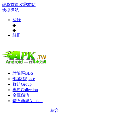
設為首頁
收藏本站
快捷導航
登錄
◆
◆
註冊
討論區
BBS
部落格
Space
群組
Group
專題
Collection
金豆儲值
鑽石商城
Auction
綜合