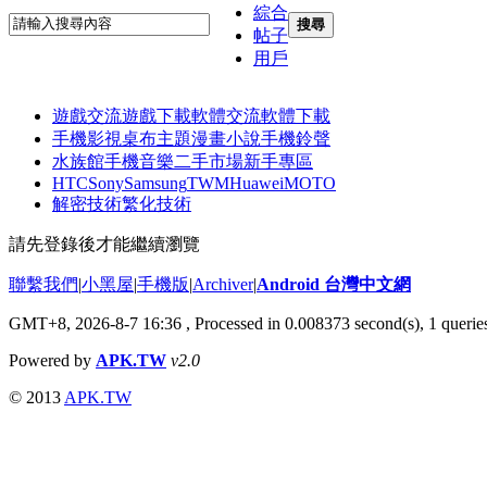
綜合
搜尋
帖子
用戶
遊戲交流
遊戲下載
軟體交流
軟體下載
手機影視
桌布主題
漫畫小說
手機鈴聲
水族館
手機音樂
二手市場
新手專區
HTC
Sony
Samsung
TWM
Huawei
MOTO
解密技術
繁化技術
請先登錄後才能繼續瀏覽
聯繫我們
|
小黑屋
|
手機版
|
Archiver
|
Android 台灣中文網
GMT+8, 2026-8-7 16:36
, Processed in 0.008373 second(s), 1 quer
Powered by
APK.TW
v2.0
© 2013
APK.TW