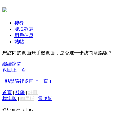
搜尋
版塊列表
用戶信息
熱帖
您訪問的頁面無手機頁面，是否進一步訪問電腦版？
繼續訪問
返回上一頁
[ 點擊這裡返回上一頁 ]
首頁
|
登錄
|
註冊
標準版
|
觸屏版
|
電腦版
|
© Comsenz Inc.