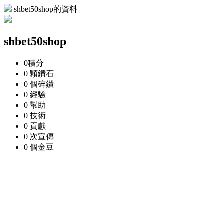
shbet50shop的資料
shbet50shop
0
積分
0 顆
鑽石
0 個
碎鑽
0
經驗
0
幫助
0
技術
0
貢獻
0 次
宣傳
0 個
金豆