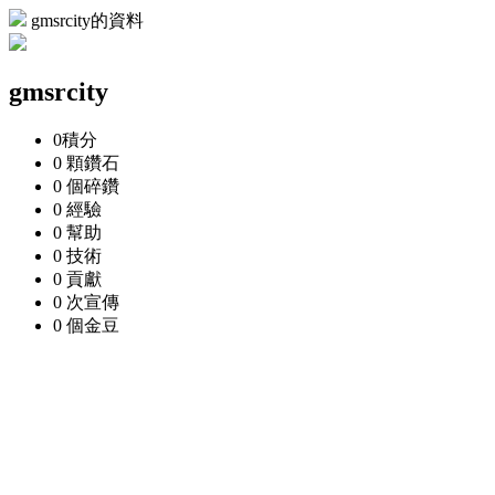
gmsrcity的資料
gmsrcity
0
積分
0 顆
鑽石
0 個
碎鑽
0
經驗
0
幫助
0
技術
0
貢獻
0 次
宣傳
0 個
金豆