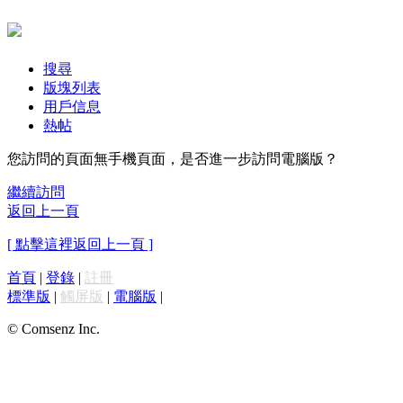
搜尋
版塊列表
用戶信息
熱帖
您訪問的頁面無手機頁面，是否進一步訪問電腦版？
繼續訪問
返回上一頁
[ 點擊這裡返回上一頁 ]
首頁
|
登錄
|
註冊
標準版
|
觸屏版
|
電腦版
|
© Comsenz Inc.