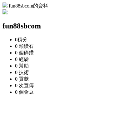
fun88sbcom的資料
fun88sbcom
0
積分
0 顆
鑽石
0 個
碎鑽
0
經驗
0
幫助
0
技術
0
貢獻
0 次
宣傳
0 個
金豆