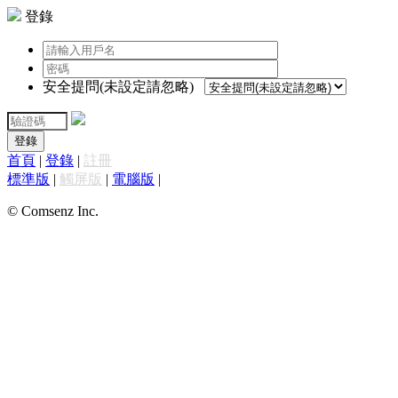
登錄
安全提問(未設定請忽略)
登錄
首頁
|
登錄
|
註冊
標準版
|
觸屏版
|
電腦版
|
© Comsenz Inc.