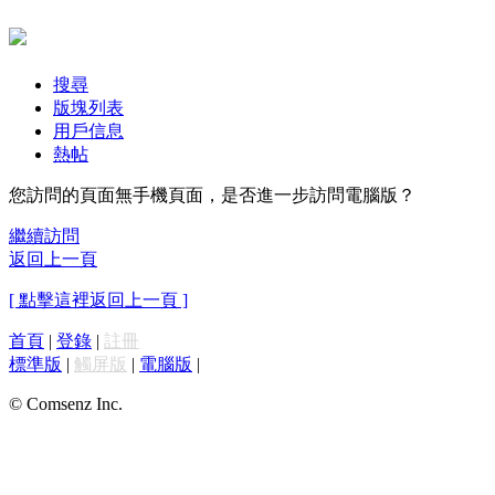
搜尋
版塊列表
用戶信息
熱帖
您訪問的頁面無手機頁面，是否進一步訪問電腦版？
繼續訪問
返回上一頁
[ 點擊這裡返回上一頁 ]
首頁
|
登錄
|
註冊
標準版
|
觸屏版
|
電腦版
|
© Comsenz Inc.