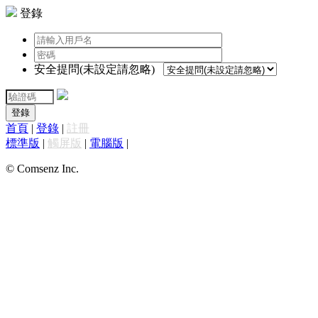
登錄
安全提問(未設定請忽略)
登錄
首頁
|
登錄
|
註冊
標準版
|
觸屏版
|
電腦版
|
© Comsenz Inc.