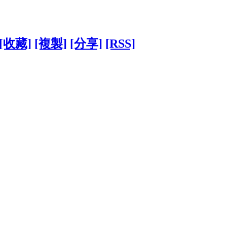
[收藏]
[複製]
[分享]
[RSS]