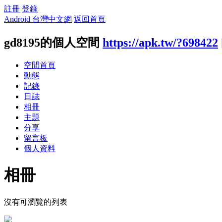
註冊
登錄
Android 台灣中文網
返回首頁
gd8195的個人空間
https://apk.tw/?698422
空間首頁
動態
記錄
日誌
相冊
主題
分享
留言板
個人資料
相冊
沒有可瀏覽的列表