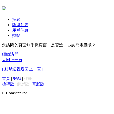
搜尋
版塊列表
用戶信息
熱帖
您訪問的頁面無手機頁面，是否進一步訪問電腦版？
繼續訪問
返回上一頁
[ 點擊這裡返回上一頁 ]
首頁
|
登錄
|
註冊
標準版
|
觸屏版
|
電腦版
|
© Comsenz Inc.