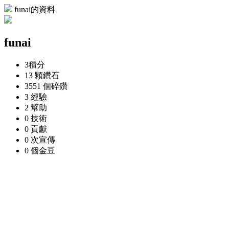
funai的資料
funai
3
積分
13 顆
鑽石
3551 個
碎鑽
3
經驗
2
幫助
0
技術
0
貢獻
0 次
宣傳
0 個
金豆