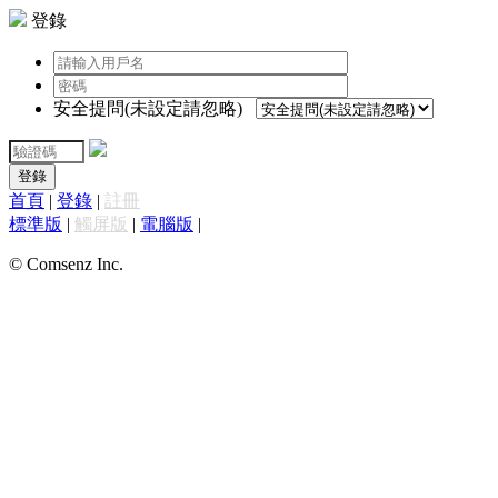
登錄
安全提問(未設定請忽略)
登錄
首頁
|
登錄
|
註冊
標準版
|
觸屏版
|
電腦版
|
© Comsenz Inc.