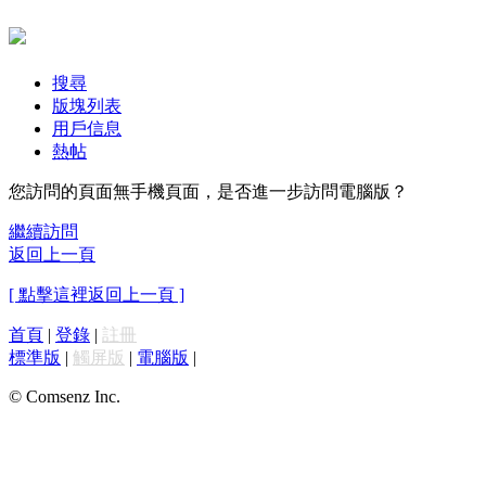
搜尋
版塊列表
用戶信息
熱帖
您訪問的頁面無手機頁面，是否進一步訪問電腦版？
繼續訪問
返回上一頁
[ 點擊這裡返回上一頁 ]
首頁
|
登錄
|
註冊
標準版
|
觸屏版
|
電腦版
|
© Comsenz Inc.