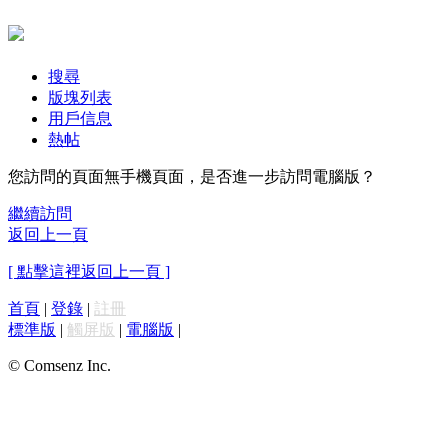
搜尋
版塊列表
用戶信息
熱帖
您訪問的頁面無手機頁面，是否進一步訪問電腦版？
繼續訪問
返回上一頁
[ 點擊這裡返回上一頁 ]
首頁
|
登錄
|
註冊
標準版
|
觸屏版
|
電腦版
|
© Comsenz Inc.