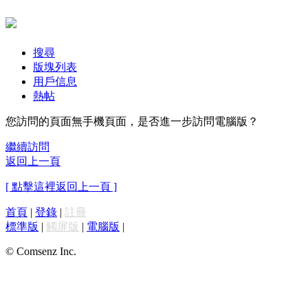
搜尋
版塊列表
用戶信息
熱帖
您訪問的頁面無手機頁面，是否進一步訪問電腦版？
繼續訪問
返回上一頁
[ 點擊這裡返回上一頁 ]
首頁
|
登錄
|
註冊
標準版
|
觸屏版
|
電腦版
|
© Comsenz Inc.