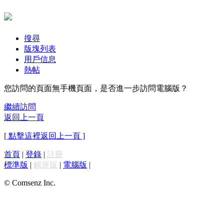
搜尋
版塊列表
用戶信息
熱帖
您訪問的頁面無手機頁面，是否進一步訪問電腦版？
繼續訪問
返回上一頁
[ 點擊這裡返回上一頁 ]
首頁
|
登錄
|
註冊
標準版
|
觸屏版
|
電腦版
|
© Comsenz Inc.