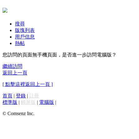
搜尋
版塊列表
用戶信息
熱帖
您訪問的頁面無手機頁面，是否進一步訪問電腦版？
繼續訪問
返回上一頁
[ 點擊這裡返回上一頁 ]
首頁
|
登錄
|
註冊
標準版
|
觸屏版
|
電腦版
|
© Comsenz Inc.