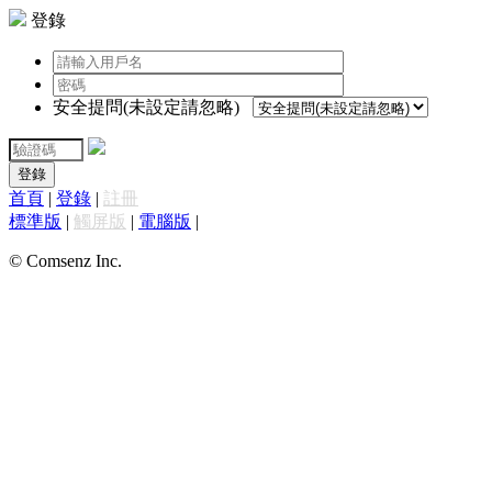
登錄
安全提問(未設定請忽略)
登錄
首頁
|
登錄
|
註冊
標準版
|
觸屏版
|
電腦版
|
© Comsenz Inc.