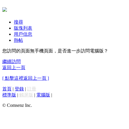
搜尋
版塊列表
用戶信息
熱帖
您訪問的頁面無手機頁面，是否進一步訪問電腦版？
繼續訪問
返回上一頁
[ 點擊這裡返回上一頁 ]
首頁
|
登錄
|
註冊
標準版
|
觸屏版
|
電腦版
|
© Comsenz Inc.