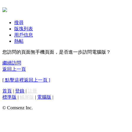
搜尋
版塊列表
用戶信息
熱帖
您訪問的頁面無手機頁面，是否進一步訪問電腦版？
繼續訪問
返回上一頁
[ 點擊這裡返回上一頁 ]
首頁
|
登錄
|
註冊
標準版
|
觸屏版
|
電腦版
|
© Comsenz Inc.