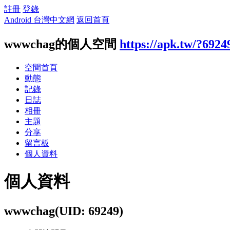
註冊
登錄
Android 台灣中文網
返回首頁
wwwchag的個人空間
https://apk.tw/?6924
空間首頁
動態
記錄
日誌
相冊
主題
分享
留言板
個人資料
個人資料
wwwchag
(UID: 69249)