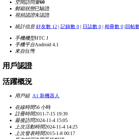
空間訪問量
60
郵箱狀態
已驗證
視頻認證
未認證
統計信息
好友數 12
|
記錄數 0
|
日誌數 0
|
相冊數 0
|
回帖數
手機機型
HTC J
手機平台
Android 4.1
來自
台灣
用戶認證
活躍概況
用戶組
A1 新機器人
在線時間
56 小時
註冊時間
2011-7-15 19:39
最後訪問
2024-11-4 15:05
上次活動時間
2024-11-4 14:25
上次發表時間
2015-1-8 00:17