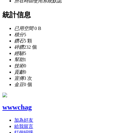
所在時區
使用系統默認
統計信息
已用空間
0 B
積分
5
鑽石
5 顆
碎鑽
232 個
經驗
5
幫助
1
技術
0
貢獻
0
宣傳
3 次
金豆
0 個
wwwchag
加為好友
給我留言
打個招呼