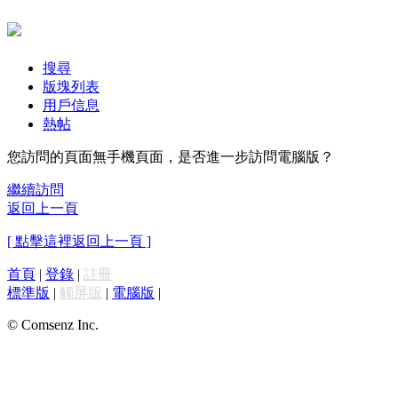
搜尋
版塊列表
用戶信息
熱帖
您訪問的頁面無手機頁面，是否進一步訪問電腦版？
繼續訪問
返回上一頁
[ 點擊這裡返回上一頁 ]
首頁
|
登錄
|
註冊
標準版
|
觸屏版
|
電腦版
|
© Comsenz Inc.