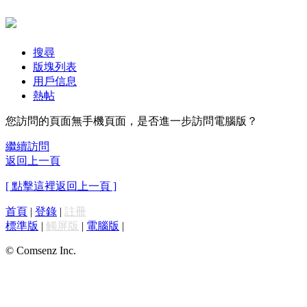
搜尋
版塊列表
用戶信息
熱帖
您訪問的頁面無手機頁面，是否進一步訪問電腦版？
繼續訪問
返回上一頁
[ 點擊這裡返回上一頁 ]
首頁
|
登錄
|
註冊
標準版
|
觸屏版
|
電腦版
|
© Comsenz Inc.