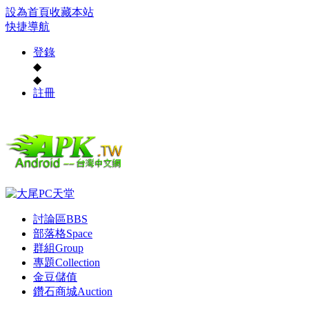
設為首頁
收藏本站
快捷導航
登錄
◆
◆
註冊
討論區
BBS
部落格
Space
群組
Group
專題
Collection
金豆儲值
鑽石商城
Auction