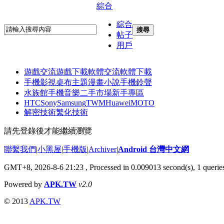
綜合
綜合
搜尋
帖子
用戶
遊戲交流
遊戲下載
軟體交流
軟體下載
手機影視
桌布主題
漫畫小說
手機鈴聲
水族館
手機音樂
二手市場
新手專區
HTC
Sony
Samsung
TWM
Huawei
MOTO
解密技術
繁化技術
請先登錄後才能繼續瀏覽
聯繫我們
|
小黑屋
|
手機版
|
Archiver
|
Android 台灣中文網
GMT+8, 2026-8-6 21:23
, Processed in 0.009013 second(s), 1 quer
Powered by
APK.TW
v2.0
© 2013
APK.TW