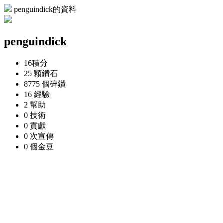
penguindick的資料
penguindick
16
積分
25 顆
鑽石
8775 個
碎鑽
16
經驗
2
幫助
0
技術
0
貢獻
0 次
宣傳
0 個
金豆