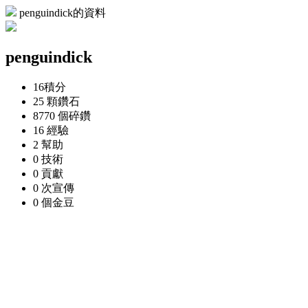
penguindick的資料
penguindick
16
積分
25 顆
鑽石
8770 個
碎鑽
16
經驗
2
幫助
0
技術
0
貢獻
0 次
宣傳
0 個
金豆