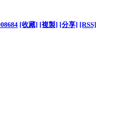
908684
[收藏]
[複製]
[分享]
[RSS]