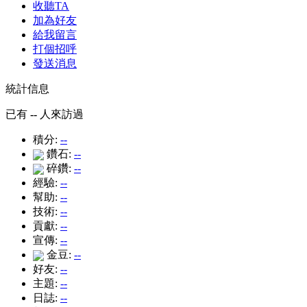
收聽TA
加為好友
給我留言
打個招呼
發送消息
統計信息
已有
--
人來訪過
積分:
--
鑽石:
--
碎鑽:
--
經驗:
--
幫助:
--
技術:
--
貢獻:
--
宣傳:
--
金豆:
--
好友:
--
主題:
--
日誌:
--