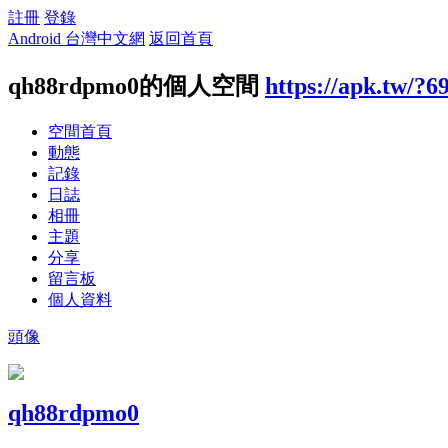
註冊
登錄
Android 台灣中文網
返回首頁
qh88rdpmo0的個人空間
https://apk.tw/?6
空間首頁
動態
記錄
日誌
相冊
主題
分享
留言板
個人資料
頭像
qh88rdpmo0