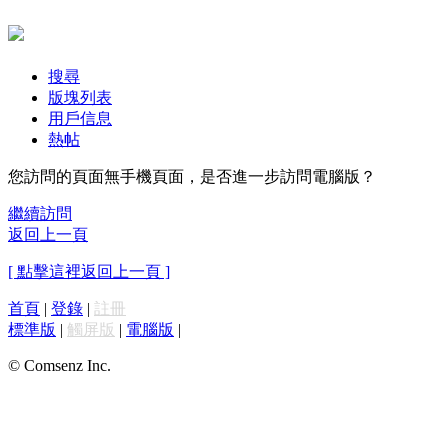
搜尋
版塊列表
用戶信息
熱帖
您訪問的頁面無手機頁面，是否進一步訪問電腦版？
繼續訪問
返回上一頁
[ 點擊這裡返回上一頁 ]
首頁
|
登錄
|
註冊
標準版
|
觸屏版
|
電腦版
|
© Comsenz Inc.