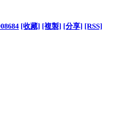
908684
[收藏]
[複製]
[分享]
[RSS]