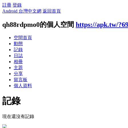
註冊
登錄
Android 台灣中文網
返回首頁
qh88rdpmo0的個人空間
https://apk.tw/?6
空間首頁
動態
記錄
日誌
相冊
主題
分享
留言板
個人資料
記錄
現在還沒有記錄