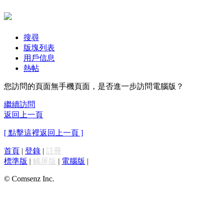
搜尋
版塊列表
用戶信息
熱帖
您訪問的頁面無手機頁面，是否進一步訪問電腦版？
繼續訪問
返回上一頁
[ 點擊這裡返回上一頁 ]
首頁
|
登錄
|
註冊
標準版
|
觸屏版
|
電腦版
|
© Comsenz Inc.