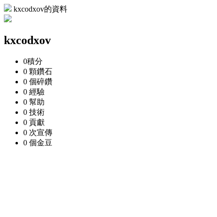
kxcodxov的資料
kxcodxov
0
積分
0 顆
鑽石
0 個
碎鑽
0
經驗
0
幫助
0
技術
0
貢獻
0 次
宣傳
0 個
金豆