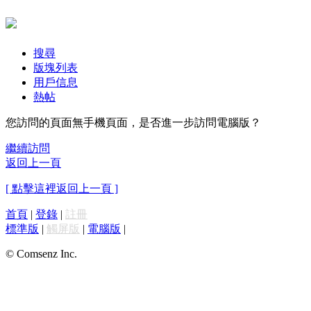
搜尋
版塊列表
用戶信息
熱帖
您訪問的頁面無手機頁面，是否進一步訪問電腦版？
繼續訪問
返回上一頁
[ 點擊這裡返回上一頁 ]
首頁
|
登錄
|
註冊
標準版
|
觸屏版
|
電腦版
|
© Comsenz Inc.