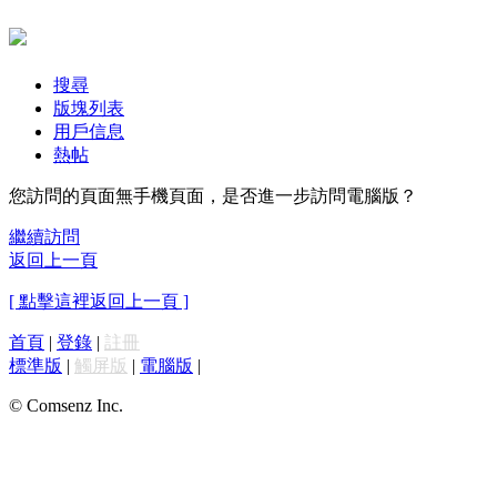
搜尋
版塊列表
用戶信息
熱帖
您訪問的頁面無手機頁面，是否進一步訪問電腦版？
繼續訪問
返回上一頁
[ 點擊這裡返回上一頁 ]
首頁
|
登錄
|
註冊
標準版
|
觸屏版
|
電腦版
|
© Comsenz Inc.