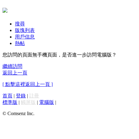
搜尋
版塊列表
用戶信息
熱帖
您訪問的頁面無手機頁面，是否進一步訪問電腦版？
繼續訪問
返回上一頁
[ 點擊這裡返回上一頁 ]
首頁
|
登錄
|
註冊
標準版
|
觸屏版
|
電腦版
|
© Comsenz Inc.