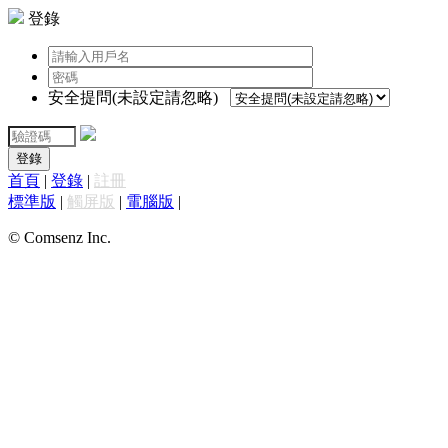
登錄
安全提問(未設定請忽略)
登錄
首頁
|
登錄
|
註冊
標準版
|
觸屏版
|
電腦版
|
© Comsenz Inc.